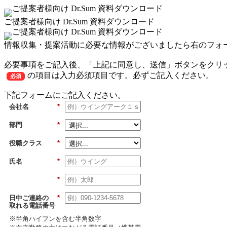
ご提案者様向け Dr.Sum 資料ダウンロード
情報収集・提案活動に必要な情報がございましたら右のフォ
必要事項をご記入後、「上記に同意し、送信」ボタンをクリ
の項目は入力必須項目です。必ずご記入ください。
必須
下記フォームにご記入ください。
会社名
*
部門
*
役職クラス
*
氏名
*
*
日中ご連絡の
*
取れる電話番号
※半角ハイフンを含む半角数字