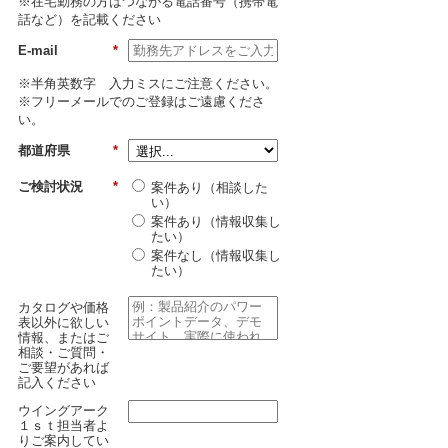
※在宅勤務の方はつながる電話番号（携帯電
話など）を記載ください
E-mail
*
※半角英数字 入力ミスにご注意ください。
※フリーメールでのご登録はご遠慮くださ
い。
都道府県
*
ご検討状況
*
案件あり（相談した
い）
案件あり（情報収集し
たい）
案件なし（情報収集し
たい）
カタログや価格
表以外に欲しい
情報、またはご
相談・ご質問・
ご要望があれば
記入ください
ウイングアーク
１ｓｔ担当者よ
りご案内してい