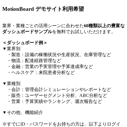
MotionBoard デモサイト利用希望
業界・業種ごとの活用シーンに合わせた
60種類以上の豊富な
ダッシュボードサンプル
を無料でお試しいただけます。​
＜ダッシュボード例＞​
▼業界別​
・製造：設備の稼働状況や生産状況、在庫管理など​
・物流：配達経路管理など​
・金融：営業の予実管理や予算達成率など​
・ヘルスケア：来院患者分析など​
▼業種別​
・会計：管理会計シミュレーションやレポートなど​
・販売：ユーザーセグメント分析、ABC分析など​
・営業：予算実績やランキング、週次報告など​
▼その他、機能紹介​
※すでにID・パスワードをお持ちの方は、以下よりログイ