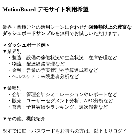
MotionBoard デモサイト利用希望
業界・業種ごとの活用シーンに合わせた
60種類以上の豊富な
ダッシュボードサンプル
を無料でお試しいただけます。​
＜ダッシュボード例＞​
▼業界別​
・製造：設備の稼働状況や生産状況、在庫管理など​
・物流：配達経路管理など​
・金融：営業の予実管理や予算達成率など​
・ヘルスケア：来院患者分析など​
▼業種別​
・会計：管理会計シミュレーションやレポートなど​
・販売：ユーザーセグメント分析、ABC分析など​
・営業：予算実績やランキング、週次報告など​
▼その他、機能紹介​
※すでにID・パスワードをお持ちの方は、以下よりログイ