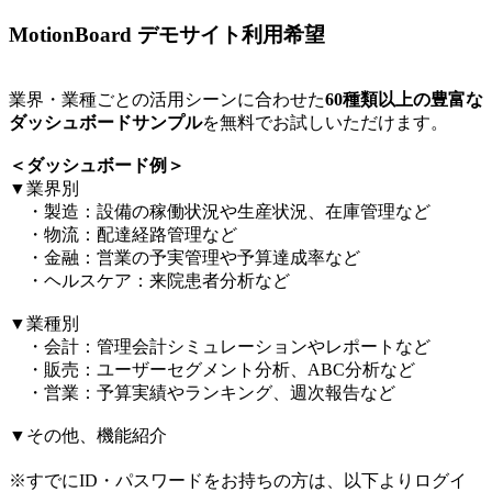
MotionBoard デモサイト利用希望
業界・業種ごとの活用シーンに合わせた
60種類以上の豊富な
ダッシュボードサンプル
を無料でお試しいただけます。​
＜ダッシュボード例＞​
▼業界別​
・製造：設備の稼働状況や生産状況、在庫管理など​
・物流：配達経路管理など​
・金融：営業の予実管理や予算達成率など​
・ヘルスケア：来院患者分析など​
▼業種別​
・会計：管理会計シミュレーションやレポートなど​
・販売：ユーザーセグメント分析、ABC分析など​
・営業：予算実績やランキング、週次報告など​
▼その他、機能紹介​
※すでにID・パスワードをお持ちの方は、以下よりログイ