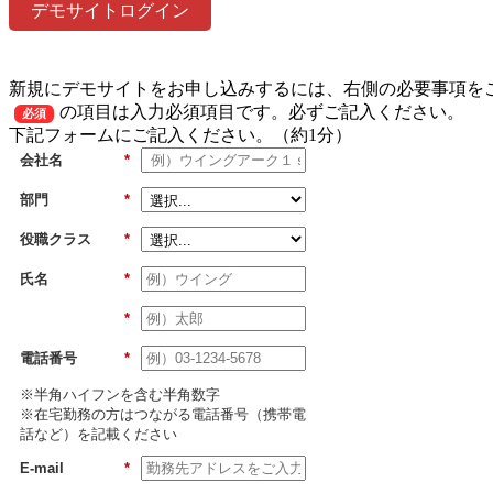
デモサイトログイン
新規にデモサイトをお申し込みするには、右側の必要事項を
の項目は入力必須項目です。必ずご記入ください。
必須
下記フォームにご記入ください。（約1分）
会社名
*
部門
*
役職クラス
*
氏名
*
*
電話番号
*
※半角ハイフンを含む半角数字
※在宅勤務の方はつながる電話番号（携帯電
話など）を記載ください
E-mail
*