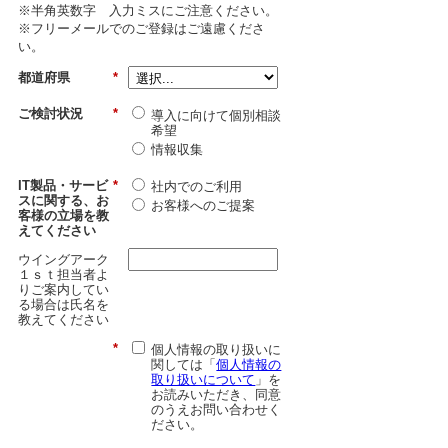
※半角英数字 入力ミスにご注意ください。
※フリーメールでのご登録はご遠慮くださ
い。
都道府県
*
ご検討状況
*
導入に向けて個別相談
希望
情報収集
IT製品・サービ
*
社内でのご利用
スに関する、お
お客様へのご提案
客様の立場を教
えてください
ウイングアーク
１ｓｔ担当者よ
りご案内してい
る場合は氏名を
教えてください
*
個人情報の取り扱いに
関しては「
個人情報の
取り扱いについて
」を
お読みいただき、同意
のうえお問い合わせく
ださい。