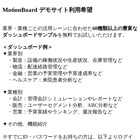
MotionBoard デモサイト利用希望
業界・業種ごとの活用シーンに合わせた
60種類以上の豊富な
ダッシュボードサンプル
を無料でお試しいただけます。​
＜ダッシュボード例＞​
▼業界別​
・製造：設備の稼働状況や生産状況、在庫管理など​
・物流：配達経路管理など​
・金融：営業の予実管理や予算達成率など​
・ヘルスケア：来院患者分析など​
▼業種別​
・会計：管理会計シミュレーションやレポートなど​
・販売：ユーザーセグメント分析、ABC分析など​
・営業：予算実績やランキング、週次報告など​
▼その他、機能紹介​
※すでにID・パスワードをお持ちの方は、以下よりログイ