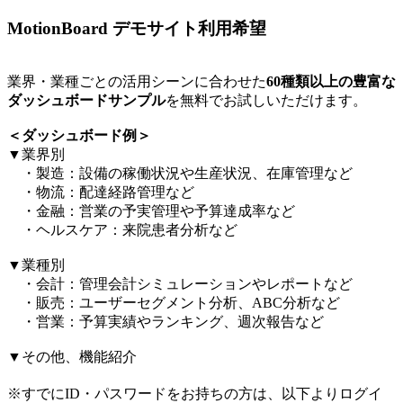
MotionBoard デモサイト利用希望
業界・業種ごとの活用シーンに合わせた
60種類以上の豊富な
ダッシュボードサンプル
を無料でお試しいただけます。​
＜ダッシュボード例＞​
▼業界別​
・製造：設備の稼働状況や生産状況、在庫管理など​
・物流：配達経路管理など​
・金融：営業の予実管理や予算達成率など​
・ヘルスケア：来院患者分析など​
▼業種別​
・会計：管理会計シミュレーションやレポートなど​
・販売：ユーザーセグメント分析、ABC分析など​
・営業：予算実績やランキング、週次報告など​
▼その他、機能紹介​
※すでにID・パスワードをお持ちの方は、以下よりログイ