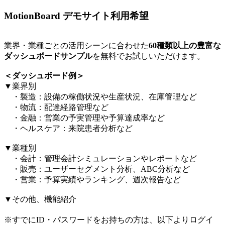
MotionBoard デモサイト利用希望
業界・業種ごとの活用シーンに合わせた
60種類以上の豊富な
ダッシュボードサンプル
を無料でお試しいただけます。​
＜ダッシュボード例＞​
▼業界別​
・製造：設備の稼働状況や生産状況、在庫管理など​
・物流：配達経路管理など​
・金融：営業の予実管理や予算達成率など​
・ヘルスケア：来院患者分析など​
▼業種別​
・会計：管理会計シミュレーションやレポートなど​
・販売：ユーザーセグメント分析、ABC分析など​
・営業：予算実績やランキング、週次報告など​
▼その他、機能紹介​
※すでにID・パスワードをお持ちの方は、以下よりログイ