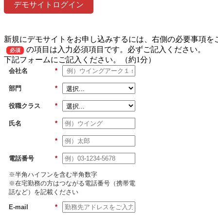
デモサイトログイン
新規にデモサイトをお申し込みするには、右側の必要事項を
の項目は入力必須項目です。必ずご記入ください。
必須
下記フォームにご記入ください。（約1分）
会社名
*
部門
*
役職クラス
*
氏名
*
*
電話番号
*
※半角ハイフンを含む半角数字
※在宅勤務の方はつながる電話番号（携帯電
話など）を記載ください
E-mail
*