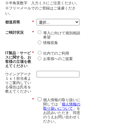
※半角英数字 入力ミスにご注意ください。
※フリーメールでのご登録はご遠慮くださ
い。
都道府県
*
ご検討状況
*
導入に向けて個別相談
希望
情報収集
IT製品・サービ
*
社内でのご利用
スに関する、お
お客様へのご提案
客様の立場を教
えてください
ウイングアーク
１ｓｔ担当者よ
りご案内してい
る場合は氏名を
教えてください
*
個人情報の取り扱いに
関しては「
個人情報の
取り扱いについて
」を
お読みいただき、同意
のうえお問い合わせく
ださい。