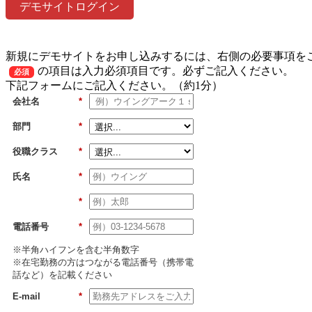
デモサイトログイン
新規にデモサイトをお申し込みするには、右側の必要事項を
の項目は入力必須項目です。必ずご記入ください。
必須
下記フォームにご記入ください。（約1分）
会社名
*
部門
*
役職クラス
*
氏名
*
*
電話番号
*
※半角ハイフンを含む半角数字
※在宅勤務の方はつながる電話番号（携帯電
話など）を記載ください
E-mail
*