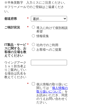
※半角英数字 入力ミスにご注意ください。
※フリーメールでのご登録はご遠慮くださ
い。
都道府県
*
ご検討状況
*
導入に向けて個別相談
希望
情報収集
IT製品・サービ
*
社内でのご利用
スに関する、お
お客様へのご提案
客様の立場を教
えてください
ウイングアーク
１ｓｔ担当者よ
りご案内してい
る場合は氏名を
教えてください
*
個人情報の取り扱いに
関しては「
個人情報の
取り扱いについて
」を
お読みいただき、同意
のうえお問い合わせく
ださい。