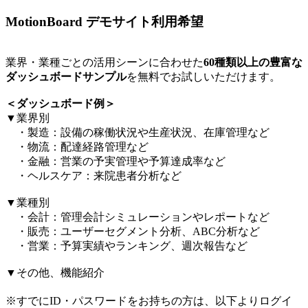
MotionBoard デモサイト利用希望
業界・業種ごとの活用シーンに合わせた
60種類以上の豊富な
ダッシュボードサンプル
を無料でお試しいただけます。​
＜ダッシュボード例＞​
▼業界別​
・製造：設備の稼働状況や生産状況、在庫管理など​
・物流：配達経路管理など​
・金融：営業の予実管理や予算達成率など​
・ヘルスケア：来院患者分析など​
▼業種別​
・会計：管理会計シミュレーションやレポートなど​
・販売：ユーザーセグメント分析、ABC分析など​
・営業：予算実績やランキング、週次報告など​
▼その他、機能紹介​
※すでにID・パスワードをお持ちの方は、以下よりログイ