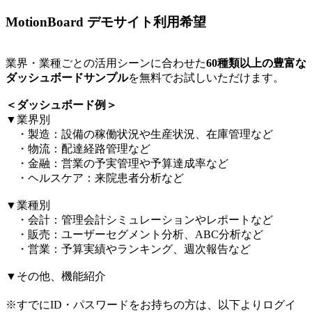
MotionBoard デモサイト利用希望
業界・業種ごとの活用シーンに合わせた
60種類以上の豊富な
ダッシュボードサンプル
を無料でお試しいただけます。​
＜ダッシュボード例＞​
▼業界別​
・製造：設備の稼働状況や生産状況、在庫管理など​
・物流：配達経路管理など​
・金融：営業の予実管理や予算達成率など​
・ヘルスケア：来院患者分析など​
▼業種別​
・会計：管理会計シミュレーションやレポートなど​
・販売：ユーザーセグメント分析、ABC分析など​
・営業：予算実績やランキング、週次報告など​
▼その他、機能紹介​
※すでにID・パスワードをお持ちの方は、以下よりログイ