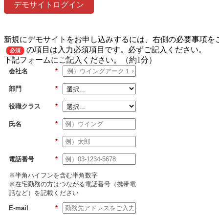
デモサイトログイン
新規にデモサイトをお申し込みするには、右側の必要事項を
の項目は入力必須項目です。必ずご記入ください。
必須
下記フォームにご記入ください。（約1分）
会社名
*
部門
*
役職クラス
*
氏名
*
*
電話番号
*
※半角ハイフンを含む半角数字
※在宅勤務の方はつながる電話番号（携帯電
話など）を記載ください
E-mail
*