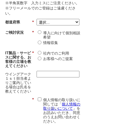
※半角英数字 入力ミスにご注意ください。
※フリーメールでのご登録はご遠慮くださ
い。
都道府県
*
ご検討状況
*
導入に向けて個別相談
希望
情報収集
IT製品・サービ
*
社内でのご利用
スに関する、お
お客様へのご提案
客様の立場を教
えてください
ウイングアーク
１ｓｔ担当者よ
りご案内してい
る場合は氏名を
教えてください
*
個人情報の取り扱いに
関しては「
個人情報の
取り扱いについて
」を
お読みいただき、同意
のうえお問い合わせく
ださい。