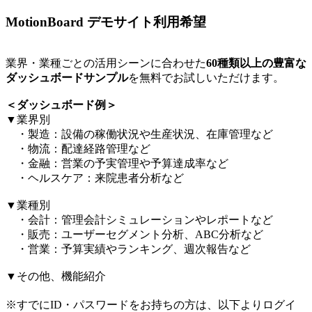
MotionBoard デモサイト利用希望
業界・業種ごとの活用シーンに合わせた
60種類以上の豊富な
ダッシュボードサンプル
を無料でお試しいただけます。​
＜ダッシュボード例＞​
▼業界別​
・製造：設備の稼働状況や生産状況、在庫管理など​
・物流：配達経路管理など​
・金融：営業の予実管理や予算達成率など​
・ヘルスケア：来院患者分析など​
▼業種別​
・会計：管理会計シミュレーションやレポートなど​
・販売：ユーザーセグメント分析、ABC分析など​
・営業：予算実績やランキング、週次報告など​
▼その他、機能紹介​
※すでにID・パスワードをお持ちの方は、以下よりログイ