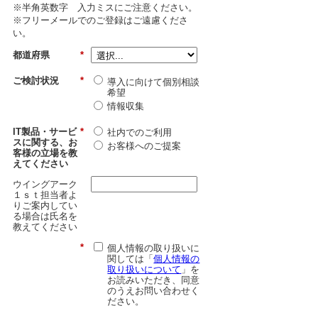
※半角英数字 入力ミスにご注意ください。
※フリーメールでのご登録はご遠慮くださ
い。
都道府県
*
ご検討状況
*
導入に向けて個別相談
希望
情報収集
IT製品・サービ
*
社内でのご利用
スに関する、お
お客様へのご提案
客様の立場を教
えてください
ウイングアーク
１ｓｔ担当者よ
りご案内してい
る場合は氏名を
教えてください
*
個人情報の取り扱いに
関しては「
個人情報の
取り扱いについて
」を
お読みいただき、同意
のうえお問い合わせく
ださい。