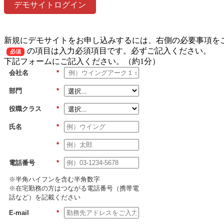
デモサイトログイン
新規にデモサイトをお申し込みするには、右側の必要事項を
の項目は入力必須項目です。必ずご記入ください。
必須
下記フォームにご記入ください。（約1分）
会社名
*
部門
*
役職クラス
*
氏名
*
*
電話番号
*
※半角ハイフンを含む半角数字
※在宅勤務の方はつながる電話番号（携帯電
話など）を記載ください
E-mail
*