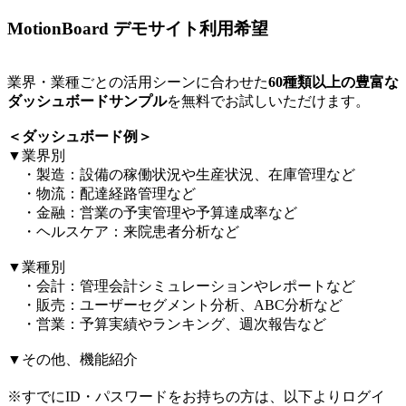
MotionBoard デモサイト利用希望
業界・業種ごとの活用シーンに合わせた
60種類以上の豊富な
ダッシュボードサンプル
を無料でお試しいただけます。​
＜ダッシュボード例＞​
▼業界別​
・製造：設備の稼働状況や生産状況、在庫管理など​
・物流：配達経路管理など​
・金融：営業の予実管理や予算達成率など​
・ヘルスケア：来院患者分析など​
▼業種別​
・会計：管理会計シミュレーションやレポートなど​
・販売：ユーザーセグメント分析、ABC分析など​
・営業：予算実績やランキング、週次報告など​
▼その他、機能紹介​
※すでにID・パスワードをお持ちの方は、以下よりログイ