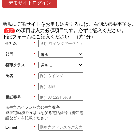
デモサイトログイン
新規にデモサイトをお申し込みするには、右側の必要事項を
の項目は入力必須項目です。必ずご記入ください。
必須
下記フォームにご記入ください。（約1分）
会社名
*
部門
*
役職クラス
*
氏名
*
*
電話番号
*
※半角ハイフンを含む半角数字
※在宅勤務の方はつながる電話番号（携帯電
話など）を記載ください
E-mail
*