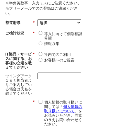
※半角英数字 入力ミスにご注意ください。
※フリーメールでのご登録はご遠慮くださ
い。
都道府県
*
ご検討状況
*
導入に向けて個別相談
希望
情報収集
IT製品・サービ
*
社内でのご利用
スに関する、お
お客様へのご提案
客様の立場を教
えてください
ウイングアーク
１ｓｔ担当者よ
りご案内してい
る場合は氏名を
教えてください
*
個人情報の取り扱いに
関しては「
個人情報の
取り扱いについて
」を
お読みいただき、同意
のうえお問い合わせく
ださい。