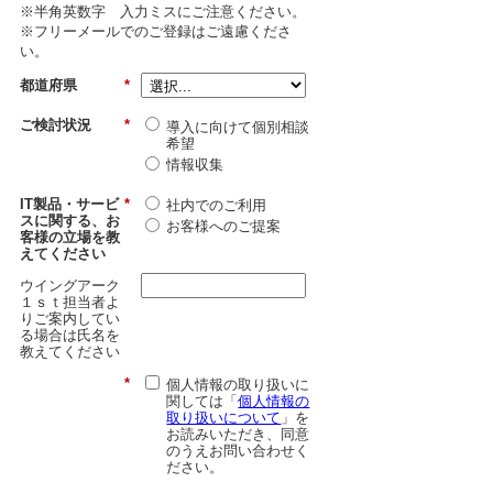
※半角英数字 入力ミスにご注意ください。
※フリーメールでのご登録はご遠慮くださ
い。
都道府県
*
ご検討状況
*
導入に向けて個別相談
希望
情報収集
IT製品・サービ
*
社内でのご利用
スに関する、お
お客様へのご提案
客様の立場を教
えてください
ウイングアーク
１ｓｔ担当者よ
りご案内してい
る場合は氏名を
教えてください
*
個人情報の取り扱いに
関しては「
個人情報の
取り扱いについて
」を
お読みいただき、同意
のうえお問い合わせく
ださい。