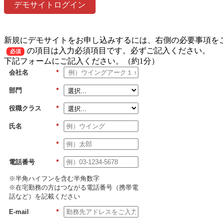
デモサイトログイン
新規にデモサイトをお申し込みするには、右側の必要事項を
の項目は入力必須項目です。必ずご記入ください。
必須
下記フォームにご記入ください。（約1分）
会社名
*
部門
*
役職クラス
*
氏名
*
*
電話番号
*
※半角ハイフンを含む半角数字
※在宅勤務の方はつながる電話番号（携帯電
話など）を記載ください
E-mail
*