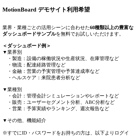
MotionBoard デモサイト利用希望
業界・業種ごとの活用シーンに合わせた
60種類以上の豊富な
ダッシュボードサンプル
を無料でお試しいただけます。​
＜ダッシュボード例＞​
▼業界別​
・製造：設備の稼働状況や生産状況、在庫管理など​
・物流：配達経路管理など​
・金融：営業の予実管理や予算達成率など​
・ヘルスケア：来院患者分析など​
▼業種別​
・会計：管理会計シミュレーションやレポートなど​
・販売：ユーザーセグメント分析、ABC分析など​
・営業：予算実績やランキング、週次報告など​
▼その他、機能紹介​
※すでにID・パスワードをお持ちの方は、以下よりログイ