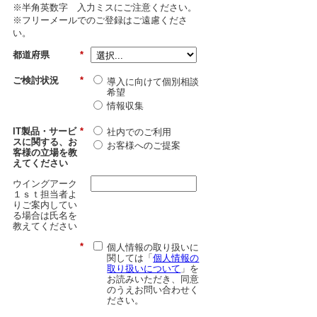
※半角英数字 入力ミスにご注意ください。
※フリーメールでのご登録はご遠慮くださ
い。
都道府県
*
ご検討状況
*
導入に向けて個別相談
希望
情報収集
IT製品・サービ
*
社内でのご利用
スに関する、お
お客様へのご提案
客様の立場を教
えてください
ウイングアーク
１ｓｔ担当者よ
りご案内してい
る場合は氏名を
教えてください
*
個人情報の取り扱いに
関しては「
個人情報の
取り扱いについて
」を
お読みいただき、同意
のうえお問い合わせく
ださい。