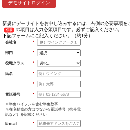
デモサイトログイン
新規にデモサイトをお申し込みするには、右側の必要事項を
の項目は入力必須項目です。必ずご記入ください。
必須
下記フォームにご記入ください。（約1分）
会社名
*
部門
*
役職クラス
*
氏名
*
*
電話番号
*
※半角ハイフンを含む半角数字
※在宅勤務の方はつながる電話番号（携帯電
話など）を記載ください
E-mail
*