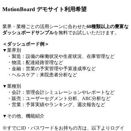
MotionBoard デモサイト利用希望
業界・業種ごとの活用シーンに合わせた
60種類以上の豊富な
ダッシュボードサンプル
を無料でお試しいただけます。​
＜ダッシュボード例＞​
▼業界別​
・製造：設備の稼働状況や生産状況、在庫管理など​
・物流：配達経路管理など​
・金融：営業の予実管理や予算達成率など​
・ヘルスケア：来院患者分析など​
▼業種別​
・会計：管理会計シミュレーションやレポートなど​
・販売：ユーザーセグメント分析、ABC分析など​
・営業：予算実績やランキング、週次報告など​
▼その他、機能紹介​
※すでにID・パスワードをお持ちの方は、以下よりログイ