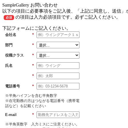
SampleGallery お問い合わせ
以下の項目に必要事項をご記入後、「上記に同意し、送信」
の項目は入力必須項目です。必ずご記入ください。
必須
下記フォームにご記入ください。
会社名
*
部門
*
役職クラス
*
氏名
*
*
電話番号
*
※半角ハイフンを含む半角数字
※在宅勤務の方はつながる電話番号（携帯電
話など）を記載ください
E-mail
*
※半角英数字 入力ミスにご注意ください。