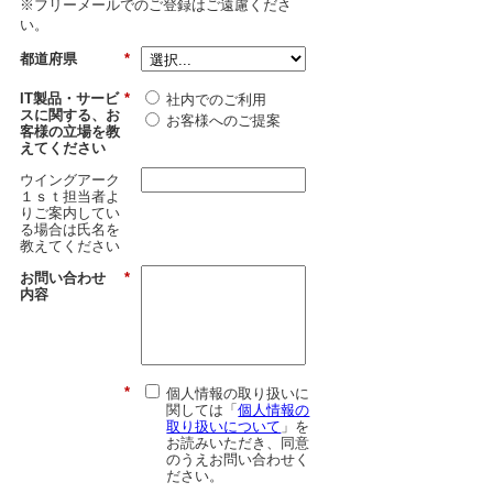
※フリーメールでのご登録はご遠慮くださ
い。
都道府県
*
IT製品・サービ
*
社内でのご利用
スに関する、お
お客様へのご提案
客様の立場を教
えてください
ウイングアーク
１ｓｔ担当者よ
りご案内してい
る場合は氏名を
教えてください
お問い合わせ
*
内容
*
個人情報の取り扱いに
関しては「
個人情報の
取り扱いについて
」を
お読みいただき、同意
のうえお問い合わせく
ださい。