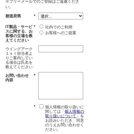
※フリーメールでのご登録はご遠慮くださ
い。
都道府県
*
IT製品・サービ
*
社内でのご利用
スに関する、お
お客様へのご提案
客様の立場を教
えてください
ウイングアーク
１ｓｔ担当者よ
りご案内してい
る場合は氏名を
教えてください
お問い合わせ
*
内容
*
個人情報の取り扱いに
関しては「
個人情報の
取り扱いについて
」を
お読みいただき、同意
のうえお問い合わせく
ださい。