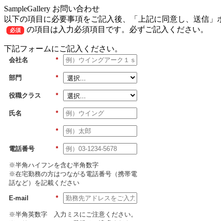
SampleGallery お問い合わせ
以下の項目に必要事項をご記入後、「上記に同意し、送信」
の項目は入力必須項目です。必ずご記入ください。
必須
下記フォームにご記入ください。
会社名
*
部門
*
役職クラス
*
氏名
*
*
電話番号
*
※半角ハイフンを含む半角数字
※在宅勤務の方はつながる電話番号（携帯電
話など）を記載ください
E-mail
*
※半角英数字 入力ミスにご注意ください。