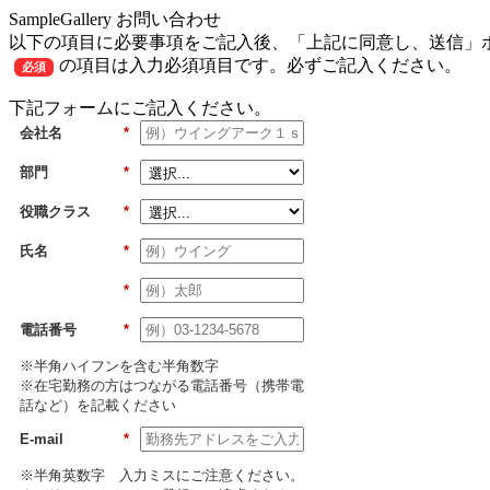
SampleGallery お問い合わせ
以下の項目に必要事項をご記入後、「上記に同意し、送信」
の項目は入力必須項目です。必ずご記入ください。
必須
下記フォームにご記入ください。
会社名
*
部門
*
役職クラス
*
氏名
*
*
電話番号
*
※半角ハイフンを含む半角数字
※在宅勤務の方はつながる電話番号（携帯電
話など）を記載ください
E-mail
*
※半角英数字 入力ミスにご注意ください。