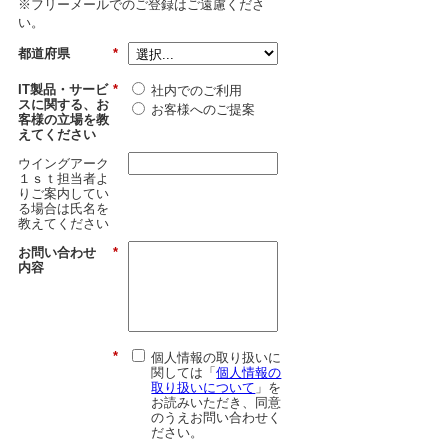
※フリーメールでのご登録はご遠慮くださ
い。
都道府県
*
IT製品・サービ
*
社内でのご利用
スに関する、お
お客様へのご提案
客様の立場を教
えてください
ウイングアーク
１ｓｔ担当者よ
りご案内してい
る場合は氏名を
教えてください
お問い合わせ
*
内容
*
個人情報の取り扱いに
関しては「
個人情報の
取り扱いについて
」を
お読みいただき、同意
のうえお問い合わせく
ださい。