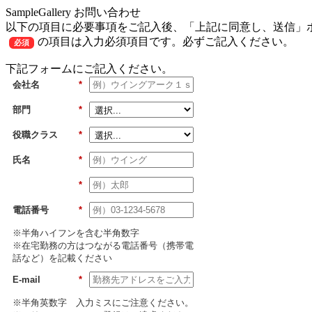
SampleGallery お問い合わせ
以下の項目に必要事項をご記入後、「上記に同意し、送信」
の項目は入力必須項目です。必ずご記入ください。
必須
下記フォームにご記入ください。
会社名
*
部門
*
役職クラス
*
氏名
*
*
電話番号
*
※半角ハイフンを含む半角数字
※在宅勤務の方はつながる電話番号（携帯電
話など）を記載ください
E-mail
*
※半角英数字 入力ミスにご注意ください。