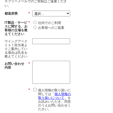
※フリーメールでのご登録はご遠慮くださ
い。
都道府県
*
IT製品・サービ
*
社内でのご利用
スに関する、お
お客様へのご提案
客様の立場を教
えてください
ウイングアーク
１ｓｔ担当者よ
りご案内してい
る場合は氏名を
教えてください
お問い合わせ
*
内容
*
個人情報の取り扱いに
関しては「
個人情報の
取り扱いについて
」を
お読みいただき、同意
のうえお問い合わせく
ださい。