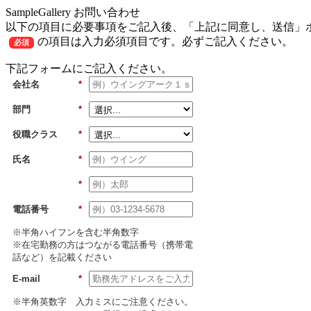
SampleGallery お問い合わせ
以下の項目に必要事項をご記入後、「上記に同意し、送信」
の項目は入力必須項目です。必ずご記入ください。
必須
下記フォームにご記入ください。
会社名
*
部門
*
役職クラス
*
氏名
*
*
電話番号
*
※半角ハイフンを含む半角数字
※在宅勤務の方はつながる電話番号（携帯電
話など）を記載ください
E-mail
*
※半角英数字 入力ミスにご注意ください。